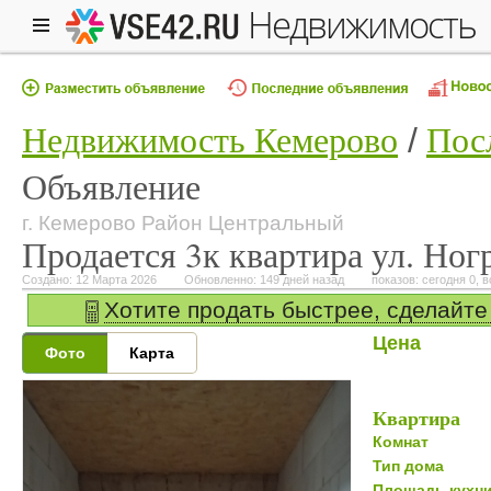
недвижимость
Недвижимость Кемерово
Пос
Объявление
г. Кемерово Район Центральный
Продается 3к квартира ул. Ног
Создано: 12 Марта 2026
Обновленно: 149 дней назад
показов: сегодня 0, в
Хотите продать быстрее, сделайте
Цена
Фото
Карта
Квартира
Комнат
Тип дома
Площадь кухн