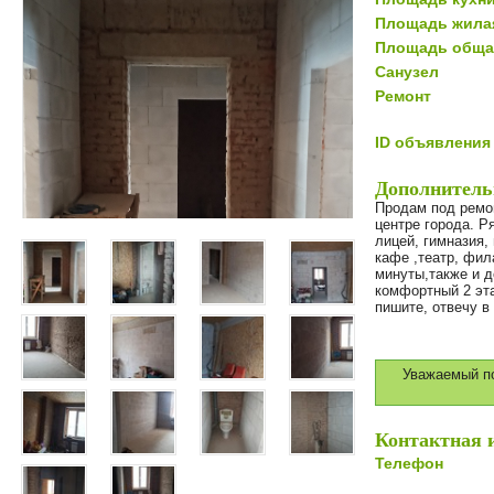
Площадь жила
Площадь обща
Санузел
Ремонт
ID объявления
Дополнитель
Продам под ремон
центре города. Р
лицей, гимназия,
кафе ,театр, фил
минуты,также и д
комфортный 2 эта
пишите, отвечу в
Уважаемый по
Контактная 
Телефон