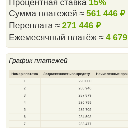
Процентная ставка
15%
Сумма платежей ≈
561 446
⃏
Переплата ≈
271 446
⃏
Ежемесячный платёж ≈
4 67
График платежей
Номер платежа
Задолженность по кредиту
Начисленные про
1
290 000
2
288 946
3
287 879
4
286 799
5
285 705
6
284 598
7
283 477