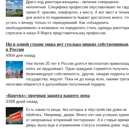
Дресс-код риелтора-женщины - явление совершенно
непонятное. Специфика профессии обуславливает ее гар
тремя К: красиво, комфортно, к месту. А вот мест в течен
дня агента по недвижимости бывает достаточно много, ч
устать к вечеру только от переодеваний. Как «объединить
необъединяемое» и возможно ли определить стиль одежды риелтора
спросили в канун 8 Марта представительниц профессии.
Ни в одной стране мира нет столько нищих собственников
в России
4904 дня назад
Уже более 20 лет в России длится бесплатная приватизац
опять ее продлевают. Одни граждане стремятся получить
безвозмездную собственность, другие, ожидая подвоха о
государства, медлят. Пока не до конца ясно, какими трат
налогами обернется в дальнейшем полученный подарок.
«Корунд»: прочная защита вашего дома
3398 дней назад
Есть какие-то вещи, без которых в обустройстве дома не
обойтись. Например, двери. Много лет они успешно храня
от непрошеных вторжений посторонних. А в старые време
дверь была еще и отражением статуса хозяина дома: под