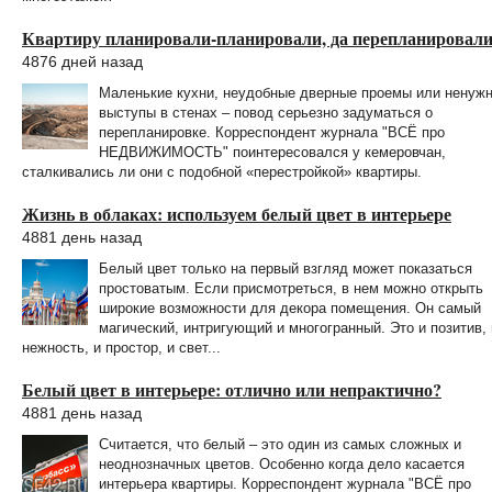
Квартиру планировали-планировали, да перепланировал
4876 дней назад
Маленькие кухни, неудобные дверные проемы или ненуж
выступы в стенах – повод серьезно задуматься о
перепланировке. Корреспондент журнала "ВСЁ про
НЕДВИЖИМОСТЬ" поинтересовался у кемеровчан,
сталкивались ли они с подобной «перестройкой» квартиры.
Жизнь в облаках: используем белый цвет в интерьере
4881 день назад
Белый цвет только на первый взгляд может показаться
простоватым. Если присмотреться, в нем можно открыть
широкие возможности для декора помещения. Он самый
магический, интригующий и многогранный. Это и позитив, 
нежность, и простор, и свет...
Белый цвет в интерьере: отлично или непрактично?
4881 день назад
Считается, что белый – это один из самых сложных и
неоднозначных цветов. Особенно когда дело касается
интерьера квартиры. Корреспондент журнала "ВСЁ про