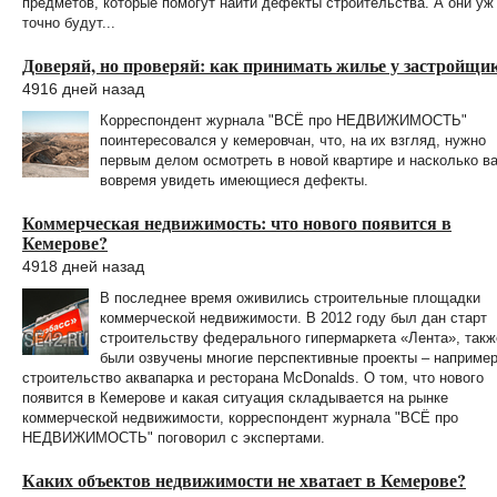
предметов, которые помогут найти дефекты строительства. А они уж
точно будут...
Доверяй, но проверяй: как принимать жилье у застройщи
4916 дней назад
Корреспондент журнала "ВСЁ про НЕДВИЖИМОСТЬ"
поинтересовался у кемеровчан, что, на их взгляд, нужно
первым делом осмотреть в новой квартире и насколько в
вовремя увидеть имеющиеся дефекты.
Коммерческая недвижимость: что нового появится в
Кемерове?
4918 дней назад
В последнее время оживились строительные площадки
коммерческой недвижимости. В 2012 году был дан старт
строительству федерального гипермаркета «Лента», такж
были озвучены многие перспективные проекты – например
строительство аквапарка и ресторана McDonalds. О том, что нового
появится в Кемерове и какая ситуация складывается на рынке
коммерческой недвижимости, корреспондент журнала "ВСЁ про
НЕДВИЖИМОСТЬ" поговорил с экспертами.
Каких объектов недвижимости не хватает в Кемерове?