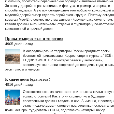
к жилищу, посетители первоначально обращали внимание именно на 
За века у дверей не раз менялись и фактура, и размер, и форма, и
способы отделки. А уж при сегодняшнем многообразии конструкций и
моделей дверей выбор сделать порой очень трудно. Поэтому сегодн
команда Vse42.ru совместно с магазином «Корунд» расскажет о том,
какими должны быть материалы, отделка и фурнитура у по-настоящ
качественной и прочной двери.
Приватизация: «за» и «против»
4905 дней назад
В очередной раз на территории России продляют сроки
бесплатной приватизации. Корреспондент журнала "ВСЁ 
НЕДВИЖИМОСТЬ" поинтересовался у кемеровчан,
воспользуются ли они отсрочкой до середины года, и как
этом плюсы и минусы.
К сдаче дома будь готов!
4916 дней назад
Ответственность за качество строительства жилья несут 
только строители! Как это ни странно, но и будущие
собственники должны глядеть в оба. А именно, к послед
этапу – сдаче дома – следует подготовиться основательн
помешает проштудировать СНиПы, подготовить нехитрый набор