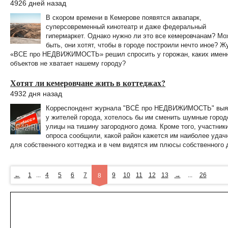
4926 дней назад
В скором времени в Кемерове появятся аквапарк,
суперсовременный кинотеатр и даже федеральный
гипермаркет. Однако нужно ли это все кемеровчанам? Мо
быть, они хотят, чтобы в городе построили нечто иное? Ж
«ВСЕ про НЕДВИЖИМОСТЬ» решил спросить у горожан, каких имен
объектов не хватает нашему городу?
Хотят ли кемеровчане жить в коттеджах?
4932 дня назад
Корреспондент журнала "ВСЁ про НЕДВИЖИМОСТЬ" выя
у жителей города, хотелось бы им сменить шумные город
улицы на тишину загородного дома. Кроме того, участник
опроса сообщили, какой район кажется им наиболее уда
для собственного коттеджа и в чем видятся им плюсы собственного 
←
1
...
4
5
6
7
9
10
11
12
13
→
...
26
8