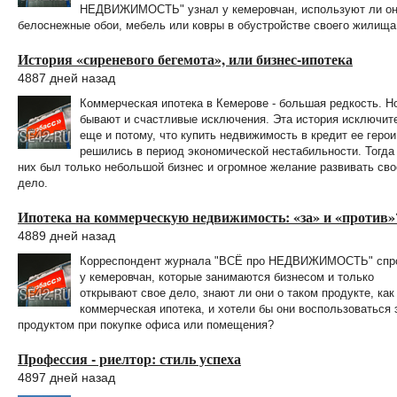
НЕДВИЖИМОСТЬ" узнал у кемеровчан, используют ли о
белоснежные обои, мебель или ковры в обустройстве своего жилища
История «сиреневого бегемота», или бизнес-ипотека
4887 дней назад
Коммерческая ипотека в Кемерове - большая редкость. Н
бывают и счастливые исключения. Эта история исключит
еще и потому, что купить недвижимость в кредит ее герои
решились в период экономической нестабильности. Тогда
них был только небольшой бизнес и огромное желание развивать сво
дело.
Ипотека на коммерческую недвижимость: «за» и «против»
4889 дней назад
Корреспондент журнала "ВСЁ про НЕДВИЖИМОСТЬ" спр
у кемеровчан, которые занимаются бизнесом и только
открывают свое дело, знают ли они о таком продукте, как
коммерческая ипотека, и хотели бы они воспользоваться 
продуктом при покупке офиса или помещения?
Профессия - риелтор: стиль успеха
4897 дней назад