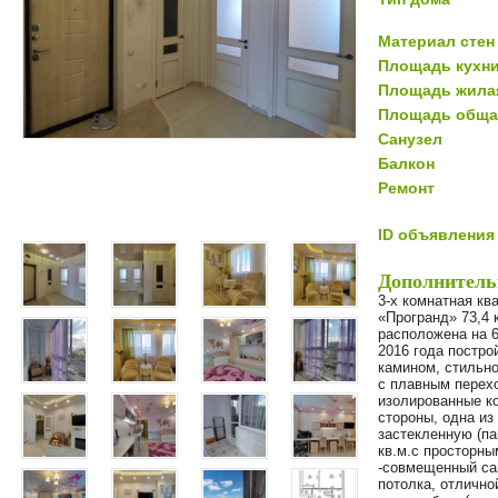
Материал стен
Площадь кухн
Площадь жила
Площадь обща
Санузел
Балкон
Ремонт
ID объявления
Дополнитель
3-х комнатная кв
«Програнд» 73,4 
расположена на 6
2016 года постро
камином, стильно
с плавным перехо
изолированные ко
стороны, одна из
застекленную (па
кв.м.с просторн
-совмещенный сан
потолка, отлично