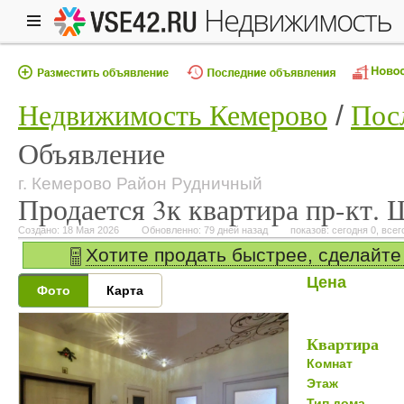
недвижимость
Недвижимость Кемерово
Пос
Объявление
г. Кемерово Район Рудничный
Продается 3к квартира пр-кт. 
Создано: 18 Мая 2026
Обновленно: 79 дней назад
показов: сегодня 0, всег
Хотите продать быстрее, сделайте
Цена
Фото
Карта
Квартира
Комнат
Этаж
Тип дома