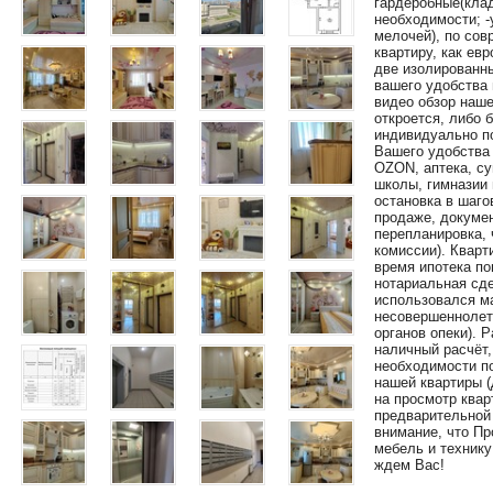
гардеробные(клад
необходимости; -
мелочей), по со
квартиру, как ев
две изолированны
вашего удобства
видео обзор наше
откроется, либо 
индивидуально п
Вашего удобства
ОZON, аптека, су
школы, гимназии 
остановка в шаго
продаже, докумен
перепланировка, 
комиссии). Кварт
время ипотека по
нотариальная сде
использовался ма
несовершеннолет
органов опеки). 
наличный расчёт,
необходимости п
нашей квартиры (
на просмотр квар
предварительной
внимание, что Пр
мебель и технику
ждем Вас!