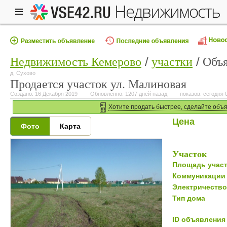
недвижимость
Недвижимость Кемерово
участки
Объ
д. Сухово
Продается участок ул. Малиновая
Создано: 16 Декабря 2019
Обновленно: 1207 дней назад
показов: сегодня 0
Хотите продать быстрее, сделайте объ
Цена
Фото
Карта
Участок
Площадь участ
Коммуникации
Электричество
Тип дома
ID объявления