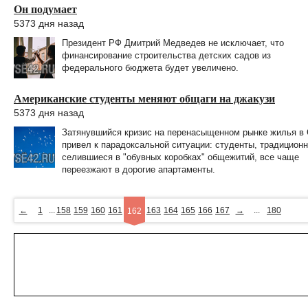
Он подумает
5373 дня назад
Президент РФ Дмитрий Медведев не исключает, что
финансирование строительства детских садов из
федерального бюджета будет увеличено.
Американские студенты меняют общаги на джакузи
5373 дня назад
Затянувшийся кризис на перенасыщенном рынке жилья в
привел к парадоксальной ситуации: студенты, традицион
селившиеся в "обувных коробках" общежитий, все чаще
переезжают в дорогие апартаменты.
←
1
...
158
159
160
161
163
164
165
166
167
→
...
180
162