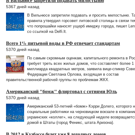
В Вильнюсе запретили подавать милостыню
5367 дней назад
В Вильнюсе запретили подавать и просить милостыню. Т
правила утвердил горсовет литовской столицы в связи те
что попрошайки наносят ущерб имиджу города, пишет Lent
со ссылкой на Delfi.lt.
Всего 1% питьевой воды в РФ отвечает стандартам
5370 дней назад
По самым скромным оценкам, капитального ремонта в Ро
требует треть всех жилых домов, что составляет более 1
миллиарда квадратных метров, заявила вице-спикер Сове
Федерации Светлана Орлова, входящая в состав
правительственной рабочей группы по проблемам ЖКХ.
Американский "бомж" флиртовал с сотнями Юль
5370 дней назад
Американский 53-летний «бомж» Кэрри Долего, которого 
социальные работники на черновицком вокзале в компани
украинских «коллег», на следующей неделе возвращаетс
домой в Штаты (город Феникс, штата Аризона).
В 2012 в Кузбассе будет уже 8 доходных домов