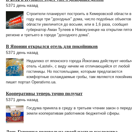
5371 день назад
Строители планируют построить в Кемеровской области в
году еще три "доходных" дома, число подобных объектов
области увеличится до восьми, или в 1,6 раза, сообщил
губернатор Аман Тулеев в Новокузнецке на открытии пято
регионе и третьего в городе "доходного дома".
В Японии открылся отель для покойников
5371 день назад
Недалеко от японского города Йокогама действует необы
отель «Lastel», с виду ничем не отличающийся от любой
гостиницы. Но постояльцами, которым предлагаются
комфортные охлаждаемые гробы, там являются покойник
пишет портал Operativno.ua.
Кооперативы теперь точно получат
5371 день назад
Госдума приняла в среду в третьем чтении закон о перед
земли кооперативам работников бюджетной сферы.
Дочь Гурченко недовольна своей частью наследства