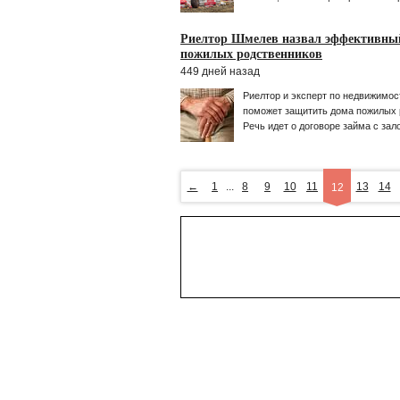
Риелтор Шмелев назвал эффективны
пожилых родственников
449 дней назад
Риелтор и эксперт по недвижимос
поможет защитить дома пожилых 
Речь идет о договоре займа с зал
←
1
...
8
9
10
11
13
14
12