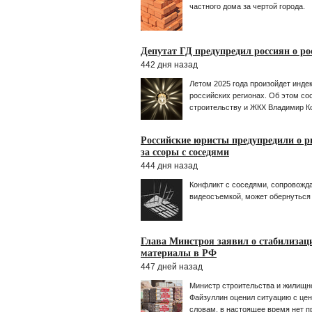
частного дома за чертой города.
Депутат ГД предупредил россиян о ро
442 дня назад
Летом 2025 года произойдет инде
российских регионах. Об этом с
строительству и ЖКХ Владимир К
Российские юристы предупредили о р
за ссоры с соседями
444 дня назад
Конфликт с соседями, сопровожд
видеосъемкой, может обернуться
Глава Минстроя заявил о стабилизац
материалы в РФ
447 дней назад
Министр строительства и жилищн
Файзуллин оценил ситуацию с цен
словам, в настоящее время нет п