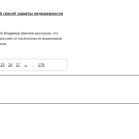
й способ защиты недвижимости
ти Владимир Шмелев рассказал, что
россиян от посягательств мошенников.
огом.
15
16
17
→
...
179