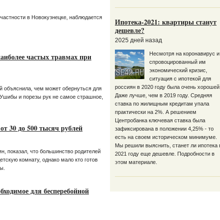
 частности в Новокузнецке, наблюдается
Ипотека-2021: квартиры станут
дешевле?
2025 дней назад
Несмотря на коронавирус и
наиболее частых травмах при
спровоцированный им
экономический кризис,
ситуация с ипотекой для
россиян в 2020 году была очень хорошей
й объяснила, чем может обернуться для
Даже лучше, чем в 2019 году. Средняя
Ушибы и порезы рук не самое страшное,
ставка по жилищным кредитам упала
практически на 2%. А решением
Центробанка ключевая ставка была
от 30 до 500 тысяч рублей
зафиксирована в положении 4,25% - то
есть на своем историческом минимуме.
Мы решили выяснить, станет ли ипотека 
н, показал, что большинство родителей
2021 году еще дешевле. Подробности в
етскую комнату, однако мало кто готов
этом материале.
ы.
бходимое для бесперебойной