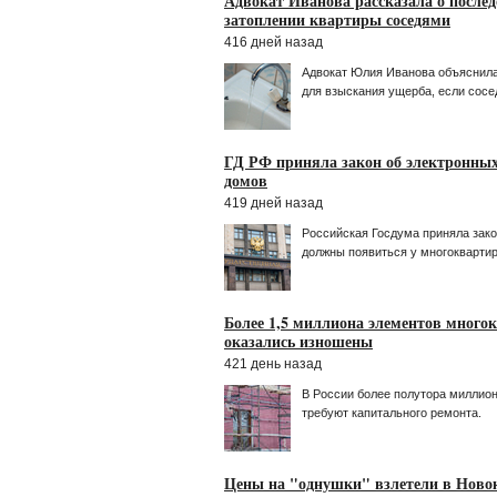
Адвокат Иванова рассказала о послед
затоплении квартиры соседями
416 дней назад
Адвокат Юлия Иванова объяснила
для взыскания ущерба, если сосед
ГД РФ приняла закон об электронны
домов
419 дней назад
Российская Госдума приняла зако
должны появиться у многокварти
Более 1,5 миллиона элементов много
оказались изношены
421 день назад
В России более полутора миллио
требуют капитального ремонта.
Цены на "однушки" взлетели в Ново