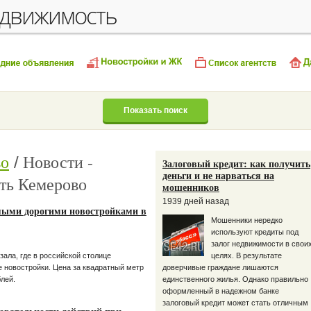
едвижимость
Показать поиск
во
Новости -
Залоговый кредит: как получить
деньги и не нарваться на
ть Кемерово
мошенников
1939 дней назад
амыми дорогими новостройками в
Мошенники нередко
используют кредиты под
залог недвижимости в свои
зала, где в российской столице
целях. В результате
 новостройки. Цена за квадратный метр
доверчивые граждане лишаются
блей.
единственного жилья. Однако правильно
оформленный в надежном банке
залоговый кредит может стать отличным