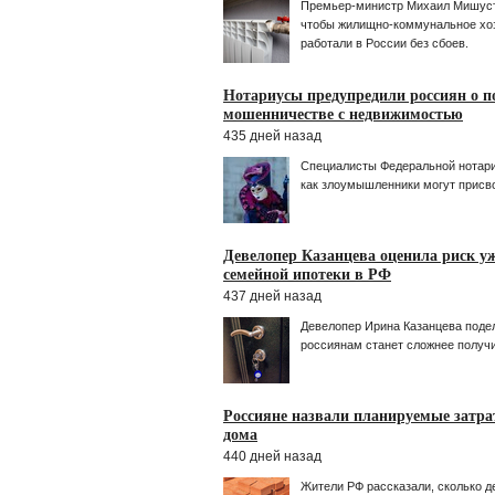
Премьер-министр Михаил Мишусти
чтобы жилищно-коммунальное хоз
работали в России без сбоев.
Нотариусы предупредили россиян о 
мошенничестве с недвижимостью
435 дней назад
Специалисты Федеральной нотари
как злоумышленники могут присво
Девелопер Казанцева оценила риск у
семейной ипотеки в РФ
437 дней назад
Девелопер Ирина Казанцева поде
россиянам станет сложнее получи
Россияне назвали планируемые затра
дома
440 дней назад
Жители РФ рассказали, сколько де