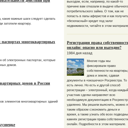
овательности действий при
выходом, если, например, по какой-то
причине вам отказали в выдаче обычного
потребительского займа. О том, как не
попасть в лапы аферистов и как получит
, какие важные шаги следует сделать
«безопасный» кредит под залог
и затопили квартиру.
недвижимости, читайте в этом материале
х паспортах многоквартирных
Регистрация права собственност
онлайн: опасно или выгодно?
1984 дня назад
н об электронных паспортах, которые
Многие годы мы
рных домов.
фиксировали право
собственности на квартиры
дома и землю, сдавая
документы в «окошечко» Росреестра. То
квартирных домов в России
есть лично. Но есть и другой способ
регистрации – электронный, когда кажды
участник сделки направляет всю
необходимую документацию в Росреестр
нов элементов многоквартирных зданий
удаленно. Мы решили выяснить, можно л
таким образом сэкономить деньги и
время, а также узнать обо всех подводн
камнях регистрации права собственност
кузнецке
онлайн. Подробности в этом материале.