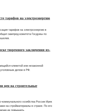
сте тарифов на электроэнергию
ксация тарифов на электроэнергию в
ообщил зампред комитета Госдумы по
ошелев.
иске тюремного заключения из-
ающийся клеветой или незаконной
 уголовным делом в РФ.
ии цен на строительные
о-коммунального хозяйства России Ирек
ами на стройматериалы в стране. По его
ричин их повышать.