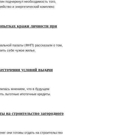
н подчеркнул необходимость того,
яйство и энергетический комплекс
попытках кражи личности при
альной палаты (ФНП) рассказали о том,
ить себе чужое жилье.
жесточения условий выдачи
лилась мнением, что в будущем
ть льготные ипотечные кредиты.
ты на строительство загородного
нег они готовы отдать на строительство