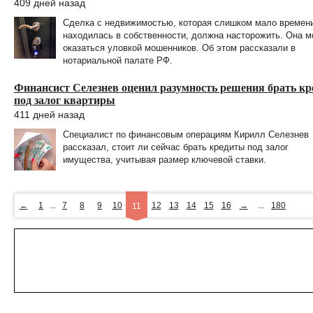
409 дней назад
Сделка с недвижимостью, которая слишком мало времен
находилась в собственности, должна насторожить. Она м
оказаться уловкой мошенников. Об этом рассказали в
нотариальной палате РФ.
Финансист Селезнев оценил разумность решения брать кр
под залог квартиры
411 дней назад
Специалист по финансовым операциям Кирилл Селезнев
рассказал, стоит ли сейчас брать кредиты под залог
имущества, учитывая размер ключевой ставки.
←
1
...
7
8
9
10
12
13
14
15
16
→
...
180
11