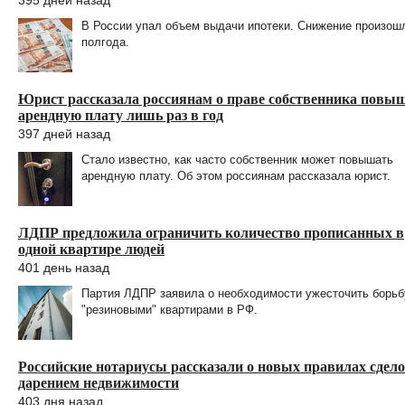
395 дней назад
В России упал объем выдачи ипотеки. Снижение произош
полгода.
Юрист рассказала россиянам о праве собственника повы
арендную плату лишь раз в год
397 дней назад
Стало известно, как часто собственник может повышать
арендную плату. Об этом россиянам рассказала юрист.
ЛДПР предложила ограничить количество прописанных в
одной квартире людей
401 день назад
Партия ЛДПР заявила о необходимости ужесточить борьб
"резиновыми" квартирами в РФ.
Российские нотариусы рассказали о новых правилах сдело
дарением недвижимости
403 дня назад